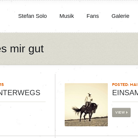
Stefan Solo
Musik
Fans
Galerie
es mir gut
15
POSTED: MAI 
UNTERWEGS
EINSA
VIEW