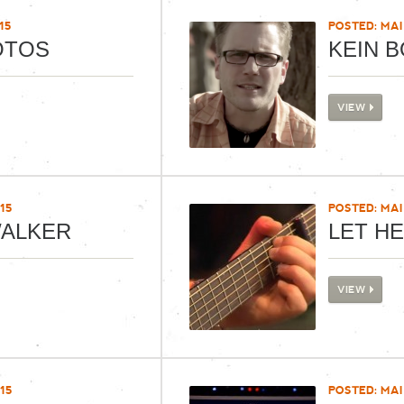
15
POSTED: MAI 
OTOS
KEIN B
VIEW
15
POSTED: MAI 
WALKER
LET H
VIEW
15
POSTED: MAI 