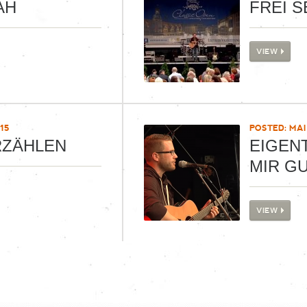
AH
FREI S
VIEW
15
POSTED: MAI 
RZÄHLEN
EIGEN
MIR G
VIEW