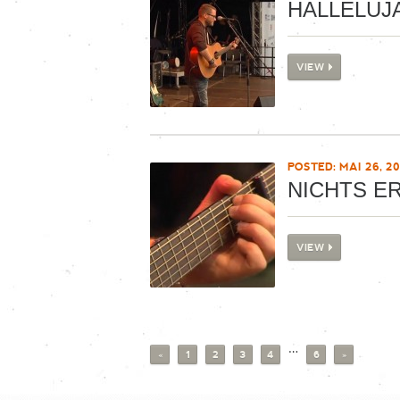
HALLELUJ
VIEW
POSTED: MAI 26, 20
NICHTS E
VIEW
…
«
1
2
3
4
6
»