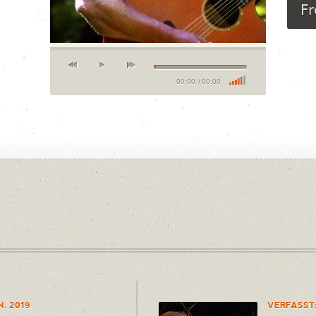
Fr
00:00
/
00:00
N. 2019
VERFASST: