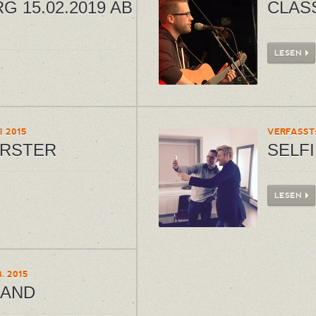
 15.02.2019 AB
CLAS
LESEN
I 2015
VERFASST:
ORSTER
SELFI
LESEN
. 2015
LAND