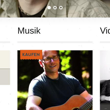
Musik
Vi
KAUFEN
...