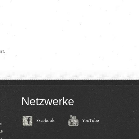
nt.
Netzwerke
Facebook
YouTube
m
ne
n.