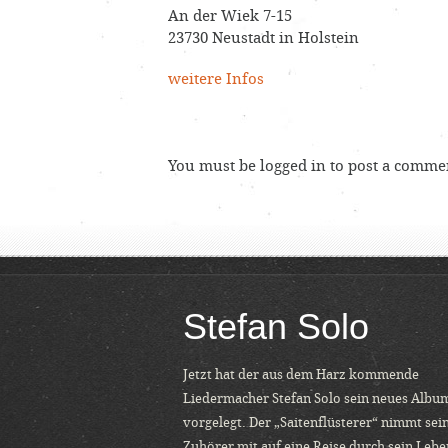
An der Wiek 7-15
23730 Neustadt in Holstein
weitere Infos
You must be
logged in
to post a comme
Stefan Solo
Jetzt hat der aus dem Harz kommende
Liedermacher Stefan Solo sein neues Albu
vorgelegt. Der „Saitenflüsterer“ nimmt sei
Zuhörer mit auf eine Reise durch sein Lebe